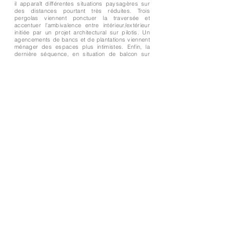
il apparaît différentes situations paysagères sur
des distances pourtant très réduites. Trois
pergolas viennent ponctuer la traversée et
accentuer l'ambivalence entre intérieur/extérieur
initiée par un projet architectural sur pilotis. Un
agencements de bancs et de plantations viennent
ménager des espaces plus intimistes. Enfin, la
dernière séquence, en situation de balcon sur
l'entrée du parking et des jardins prolonge la
perspective par un grand deck en bois longeant
un bassin. La vue vient s'arrêter sur un pin
remarquable. À l'arrière du bâtiments B au sud, le
deck se retourne et se transforme en terrasse
pour le restaurant.
Esquisse et plan masse réalisé pour l'agence
Neveux-Rouyer Paysagiste et
l'Agence Wilmotte & Associés Architectes.
Nous contacter