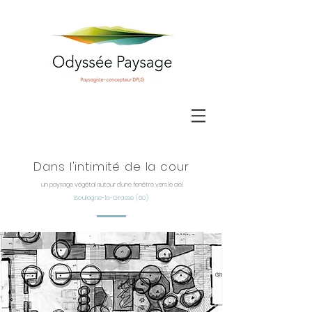
Dans l'intimité de la
cour
un paysage végétal autour d’une fenêtre vers le cie
l
Boulogne-la-Grasse (60)